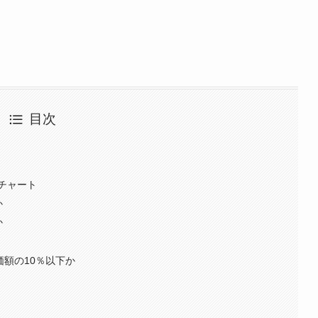
目次
チャート
か
か
価額の10％以下か