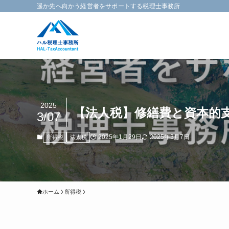
遥か先へ向かう経営者をサポートする税理士事務所
2025
【法人税】修繕費と資本的
3/07
2025年1月29日
2025年3月7日
所得税
法人税
ホーム
所得税