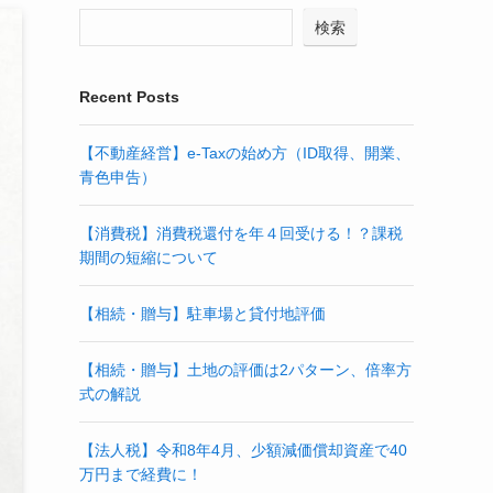
検索
Recent Posts
【不動産経営】e-Taxの始め方（ID取得、開業、
青色申告）
【消費税】消費税還付を年４回受ける！？課税
期間の短縮について
【相続・贈与】駐車場と貸付地評価
【相続・贈与】土地の評価は2パターン、倍率方
式の解説
【法人税】令和8年4月、少額減価償却資産で40
万円まで経費に！