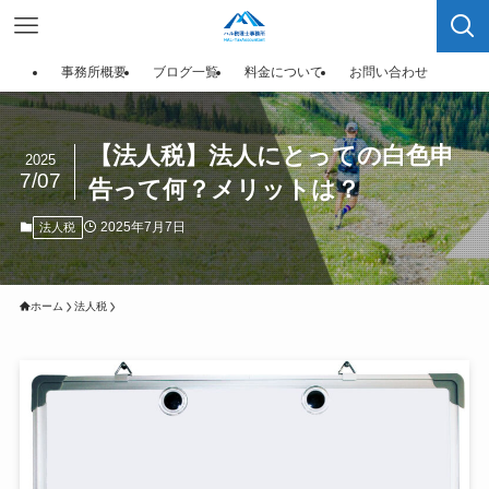
事務所概要
ブログ一覧
料金について
お問い合わせ
【法人税】法人にとっての白色申
2025
7/07
告って何？メリットは？
2025年7月7日
法人税
ホーム
法人税