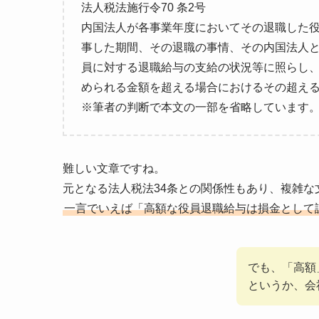
法人税法施行令70 条2号
内国法人が各事業年度においてその退職した
事した期間、その退職の事情、その内国法人
員に対する退職給与の支給の状況等に照らし
められる金額を超える場合におけるその超え
※筆者の判断で本文の一部を省略しています
難しい文章ですね。
元となる法人税法34条との関係性もあり、複雑な
一言でいえば「高額な役員退職給与は損金として
でも、「高額
というか、会