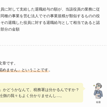
役員に対して支給した退職給与の額が、当該役員の業務に従
と同種の事業を営む法人でその事業規模が類似するものの役
、その退職した役員に対する退職給与として相当であると認
る部分の金額
。
文章です。
認めません」ということです
。
」かどうかなんて、税務署は分かるんですか？
社側の我々もよく分かりませんし…。
秘書