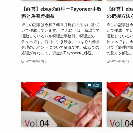
【経営】ebayの経理ーPayoneer手数
【経営】eb
料と為替差損益
の把握方法
※この記事は令和７年６月現在の法令に基づ
※この記事は
いて作成しています。 こんにちは、新潟市で
いて作成してい
活動しているハル税理士事務所、税理士の
活動している
佐々木です。前回に引き続き、ebayでの経理
佐々木です。今
処理のポイントについて解説です。ebayでの
けて「経理作
処理が終わって、資金がPayoneerに移送、...
の見方を解説」と
2025年6月3日
2025年6月1日
経営