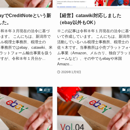
yでCreditNoteという新
【経営】catawiki対応しました
した。
（ebay以外もOK）
令和８年３月現在の法令に基づ
※この記事は令和８年１月現在の法令に基
ます。 こんにちは、新潟市で
いて作成しています。 こんにちは、新潟
ハル税理士事務所、税理士の
活動しているハル税理士事務所、税理士の
務所ではebay、catawiki、米
佐々木です。当事務所は小売プラットフォ
のプラットフォーム輸出事業を扱う
ム事業（Amazon、メルカリ、独自プラッ
すが、令和８年１月分か...
ォームなど）、その中でもebayや米国
Amazo...
2026年1月9日
経営