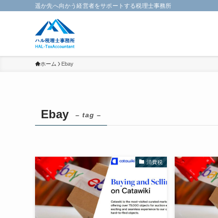
遥か先へ向かう経営者をサポートする税理士事務所
ホーム
Ebay
Ebay
– tag –
消費税