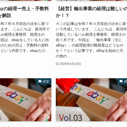
ayの経理ー売上・手数料
【経営】輸出事業の経理は難しい
を解説
か！？
令和７年６月現在の法令に基づ
※この記事は令和７年４月現在の法令に基
ます。 こんにちは、新潟市で
いて作成しています。 こんにちは、新潟
ハル税理士事務所、税理士の
活動しているハル税理士事務所、税理士の
回は、ebayをしている人に向
佐々木です。今回は、「輸出事業（主に
業のための売上・手数料の資料
eBay）」の経理処理の難易度はどうなの
いう内容です。ebayだけ...
か！？という記事です。eBayを始めた方
の他の...
2025年4月15日
経営