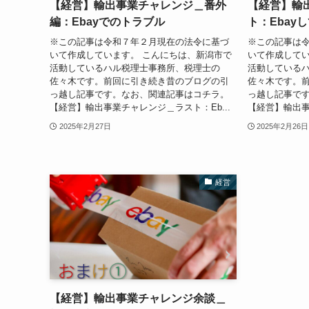
【経営】輸出事業チャレンジ＿番外
【経営】輸
編：Ebayでのトラブル
ト：Ebay
※この記事は令和７年２月現在の法令に基づ
※この記事は
いて作成しています。 こんにちは、新潟市で
いて作成してい
活動しているハル税理士事務所、税理士の
活動している
佐々木です。前回に引き続き昔のブログの引
佐々木です。
っ越し記事です。なお、関連記事はコチラ。
っ越し記事で
【経営】輸出事業チャレンジ＿ラスト：Eb...
【経営】輸出事業
2025年2月27日
2025年2月26日
経営
【経営】輸出事業チャレンジ余談＿