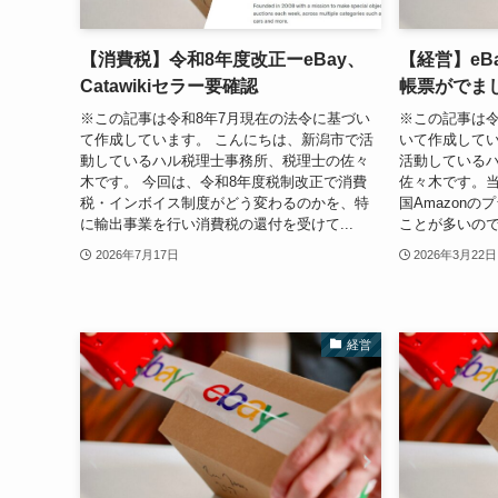
【消費税】令和8年度改正ーeBay、
【経営】eBa
Catawikiセラー要確認
帳票がでま
※この記事は令和8年7月現在の法令に基づい
※この記事は
て作成しています。 こんにちは、新潟市で活
いて作成してい
動しているハル税理士事務所、税理士の佐々
活動している
木です。 今回は、令和8年度税制改正で消費
佐々木です。当事
税・インボイス制度がどう変わるのかを、特
国Amazon
に輸出事業を行い消費税の還付を受けて...
ことが多いので
2026年7月17日
2026年3月22日
経営