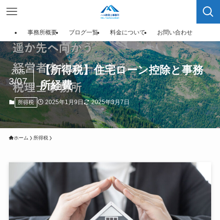
事務所概要
ブログ一覧
料金について
お問い合わせ
【所得税】住宅ローン控除と事務
2025
3/07
所経費
2025年1月9日
2025年3月7日
所得税
ホーム
所得税